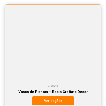
Este
produto
tem
várias
variantes.
As
opções
podem
ser
escolhidas
na
página
do
produto
Grafiato
Vasos de Plantas – Bacia Grafiato Decor
Ver opções