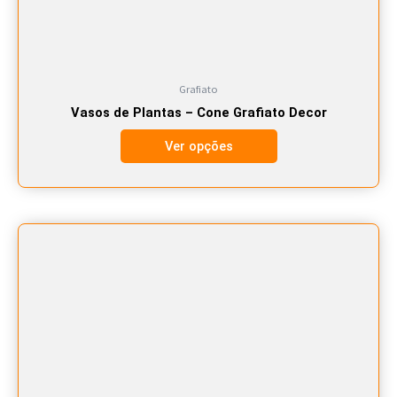
na
página
do
produto
Grafiato
Vasos de Plantas – Cone Grafiato Decor
Ver opções
Este
produto
tem
várias
variantes.
As
opções
podem