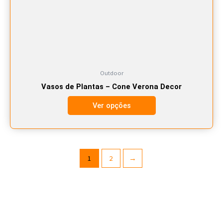
ser
escolhidas
na
página
do
produto
Outdoor
Vasos de Plantas – Cone Verona Decor
Ver opções
1
2
→