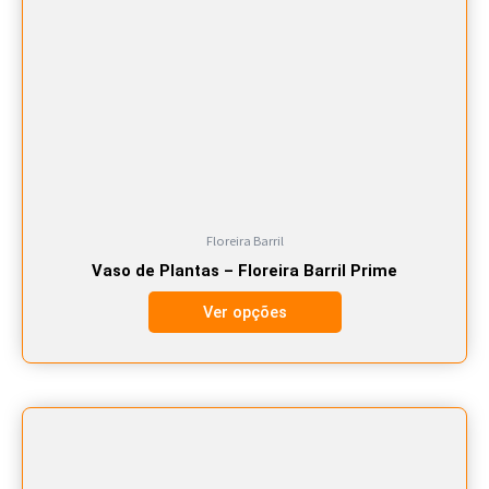
As
opções
podem
ser
escolhidas
na
página
do
produto
Floreira Barril
Vaso de Plantas – Floreira Barril Prime
Ver opções
Este
produto
tem