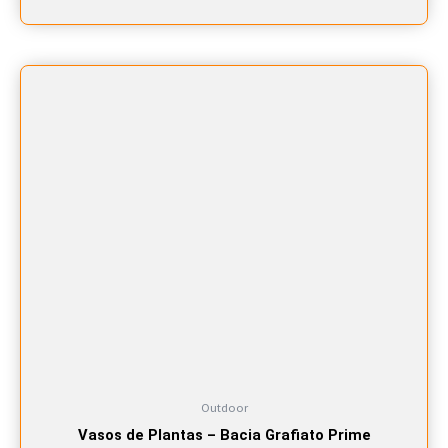
Este
produto
tem
várias
variantes.
As
opções
podem
ser
escolhidas
na
página
do
produto
Outdoor
Vasos de Plantas – Bacia Grafiato Prime