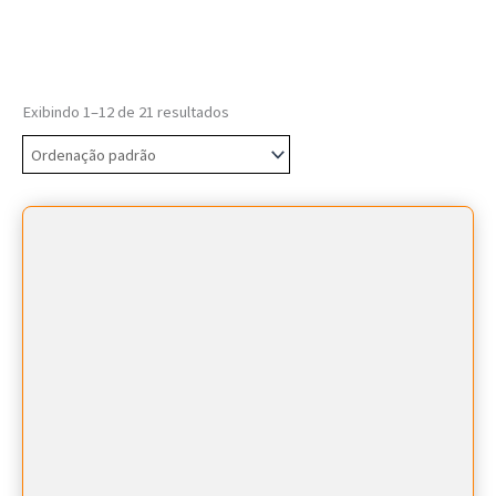
Exibindo 1–12 de 21 resultados
Este
produto
tem
várias
variantes.
As
opções
podem
ser
escolhidas
na