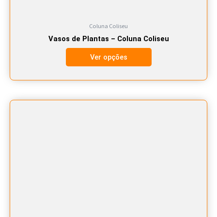
do
produto
Coluna Coliseu
Vasos de Plantas – Coluna Coliseu
Ver opções
Este
produto
tem
várias
variantes.
As
opções
podem
ser
escolhidas