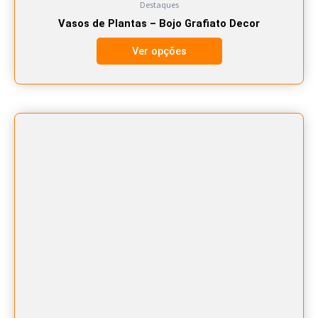
Destaques
Vasos de Plantas – Bojo Grafiato Decor
Ver opções
Este
produto
tem
várias
variantes.
As
opções
podem
ser
escolhidas
na
página