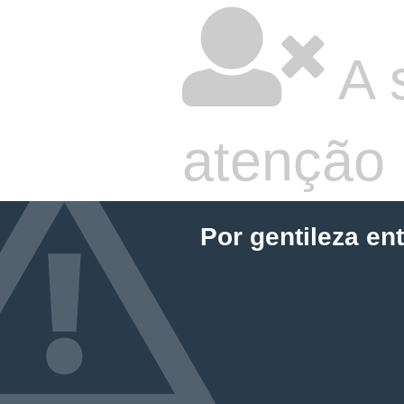
A 
atenção
Por gentileza en