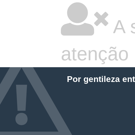
A 
atenção
Por gentileza en